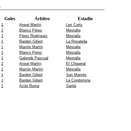
1
Goles
Árbitro
Estadio
1
Arqué Martín
Les Corts
2
Blanco Pérez
Mestalla
1
Pérez Rodríguez
Mestalla
1
Barderi Gibert
La Rosaleda
1
Marrón Martín
Mestalla
1
Blanco Pérez
Mestalla
1
Galende Pascual
Mestalla
2
Arqué Martín
El Choperal
1
Marrón Martín
Mestalla
1
Barderi Gibert
San Mamés
1
Barderi Gibert
La Condomina
1
Azón Roma
Sarriá