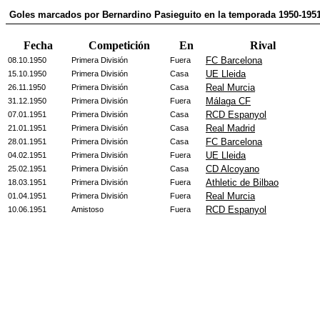
Goles marcados por Bernardino Pasieguito en la temporada 1950-195
Fecha
Competición
En
Rival
FC Barcelona
08.10.1950
Primera División
Fuera
UE Lleida
15.10.1950
Primera División
Casa
Real Murcia
26.11.1950
Primera División
Casa
Málaga CF
31.12.1950
Primera División
Fuera
RCD Espanyol
07.01.1951
Primera División
Casa
Real Madrid
21.01.1951
Primera División
Casa
FC Barcelona
28.01.1951
Primera División
Casa
UE Lleida
04.02.1951
Primera División
Fuera
CD Alcoyano
25.02.1951
Primera División
Casa
Athletic de Bilbao
18.03.1951
Primera División
Fuera
Real Murcia
01.04.1951
Primera División
Fuera
RCD Espanyol
10.06.1951
Amistoso
Fuera