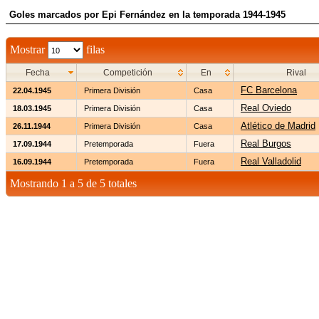
Goles marcados por Epi Fernández en la temporada 1944-1945
Mostrar
filas
Fecha
Competición
En
Rival
FC Barcelona
22.04.1945
Primera División
Casa
Real Oviedo
18.03.1945
Primera División
Casa
Atlético de Madrid
26.11.1944
Primera División
Casa
Real Burgos
17.09.1944
Pretemporada
Fuera
Real Valladolid
16.09.1944
Pretemporada
Fuera
Mostrando 1 a 5 de 5 totales