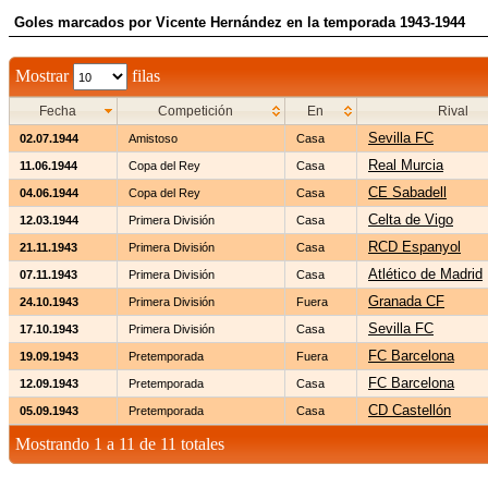
Goles marcados por Vicente Hernández en la temporada 1943-1944
Mostrar
filas
Fecha
Competición
En
Rival
Sevilla FC
02.07.1944
Amistoso
Casa
Real Murcia
11.06.1944
Copa del Rey
Casa
CE Sabadell
04.06.1944
Copa del Rey
Casa
Celta de Vigo
12.03.1944
Primera División
Casa
RCD Espanyol
21.11.1943
Primera División
Casa
Atlético de Madrid
07.11.1943
Primera División
Casa
Granada CF
24.10.1943
Primera División
Fuera
Sevilla FC
17.10.1943
Primera División
Casa
FC Barcelona
19.09.1943
Pretemporada
Fuera
FC Barcelona
12.09.1943
Pretemporada
Casa
CD Castellón
05.09.1943
Pretemporada
Casa
Mostrando 1 a 11 de 11 totales