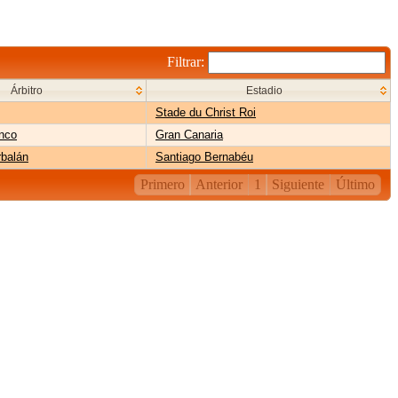
Filtrar:
Árbitro
Estadio
Stade du Christ Roi
nco
Gran Canaria
balán
Santiago Bernabéu
Primero
Anterior
1
Siguiente
Último