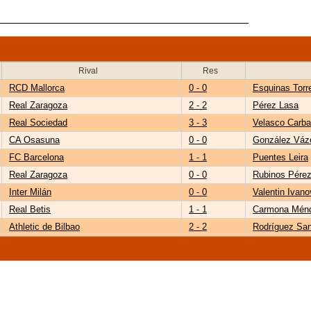
Rival
Res
RCD Mallorca
0 - 0
Esquinas Torr
Real Zaragoza
2 - 2
Pérez Lasa
Real Sociedad
3 - 3
Velasco Carba
CA Osasuna
0 - 0
González Váz
FC Barcelona
1 - 1
Puentes Leira
Real Zaragoza
0 - 0
Rubinos Pére
Inter Milán
0 - 0
Valentin Ivano
Real Betis
1 - 1
Carmona Mén
Athletic de Bilbao
2 - 2
Rodríguez San