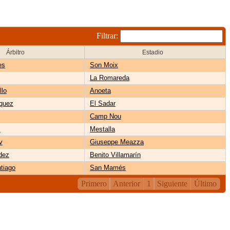
Filtrar:
Árbitro
Estadio
es
Son Moix
La Romareda
llo
Anoeta
quez
El Sadar
Camp Nou
z
Mestalla
v
Giuseppe Meazza
dez
Benito Villamarín
tiago
San Mamés
Primero
Anterior
1
Siguiente
Último