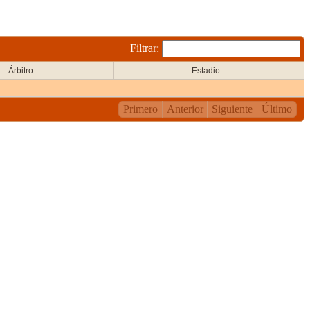
Filtrar:
Árbitro
Estadio
Primero
Anterior
Siguiente
Último