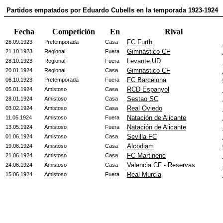
Partidos empatados por Eduardo Cubells en la temporada 1923-1924
Fecha
Competición
En
Rival
FC Furth
26.09.1923
Pretemporada
Casa
Gimnástico CF
21.10.1923
Regional
Fuera
Levante UD
28.10.1923
Regional
Fuera
Gimnástico CF
20.01.1924
Regional
Casa
FC Barcelona
06.10.1923
Pretemporada
Fuera
RCD Espanyol
05.01.1924
Amistoso
Casa
Sestao SC
28.01.1924
Amistoso
Casa
Real Oviedo
03.02.1924
Amistoso
Casa
Natación de Alicante
11.05.1924
Amistoso
Fuera
Natación de Alicante
13.05.1924
Amistoso
Fuera
Sevilla FC
01.06.1924
Amistoso
Casa
Alcodiam
19.06.1924
Amistoso
Casa
FC Martinenc
21.06.1924
Amistoso
Casa
Valencia CF - Reservas
24.06.1924
Amistoso
Casa
Real Murcia
15.06.1924
Amistoso
Fuera