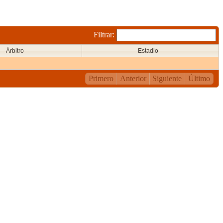
Filtrar:
Árbitro
Estadio
Primero
Anterior
Siguiente
Último