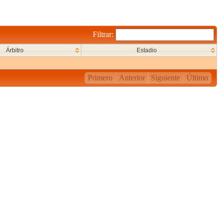
Filtrar:
Árbitro
Estadio
Primero
Anterior
Siguiente
Último