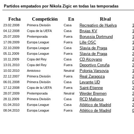
Partidos empatados por Nikola Zigic en todas las temporadas
Fecha
Competición
En
Rival
Recreativo de Huelva
1
23.02.2008
Primera División
Casa
Brujas KV
1
04.12.2008
Copa de la UEFA
Casa
Borussia Dortmund
1
25.07.2009
Pretemporada
Fuera
Lille OSC
1
17.09.2009
Europa League
Fuera
Slavia de Praga
1
22.10.2009
Europa League
Casa
Slavia de Praga
2
05.11.2009
Europa League
Fuera
CD Alcoyano
2
10.11.2009
Copa del Rey
Casa
Deportivo Coruña
2
13.01.2010
Copa del Rey
Fuera
Polonia Varsovia
1
10.02.2010
Amistoso
Neutral
Real Zaragoza
2
22.12.2007
Primera División
Fuera
Levante UD
0
06.01.2008
Primera División
Casa
Saint-Etienne
2
17.12.2008
Copa de la UEFA
Fuera
Werder Bremen
2
28.07.2009
Pretemporada
Neutral
RCD Mallorca
1
28.11.2009
Primera División
Casa
Atlético de Madrid
2
01.04.2010
Europa League
Casa
Atlético de Madrid
0
08.04.2010
Europa League
Fuera