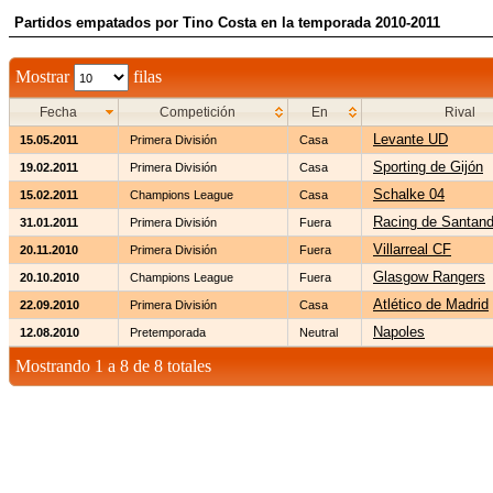
Partidos empatados por Tino Costa en la temporada 2010-2011
Mostrar
filas
Fecha
Competición
En
Rival
Levante UD
15.05.2011
Primera División
Casa
Sporting de Gijón
19.02.2011
Primera División
Casa
Schalke 04
15.02.2011
Champions League
Casa
Racing de Santand
31.01.2011
Primera División
Fuera
Villarreal CF
20.11.2010
Primera División
Fuera
Glasgow Rangers
20.10.2010
Champions League
Fuera
Atlético de Madrid
22.09.2010
Primera División
Casa
Napoles
12.08.2010
Pretemporada
Neutral
Mostrando 1 a 8 de 8 totales