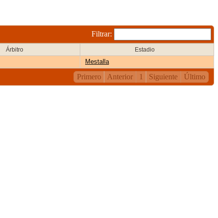
Filtrar:
Árbitro
Estadio
Mestalla
Primero
Anterior
1
Siguiente
Último