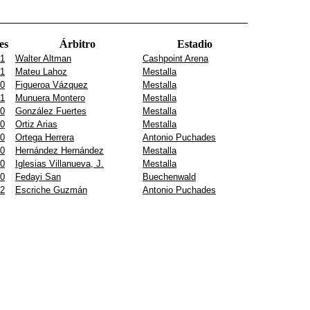
es
Árbitro
Estadio
 1
Walter Altman
Cashpoint Arena
 1
Mateu Lahoz
Mestalla
 0
Figueroa Vázquez
Mestalla
 1
Munuera Montero
Mestalla
 0
González Fuertes
Mestalla
 0
Ortiz Arias
Mestalla
 0
Ortega Herrera
Antonio Puchades
 0
Hernández Hernández
Mestalla
 0
Iglesias Villanueva, J.
Mestalla
 0
Fedayi San
Buechenwald
 2
Escriche Guzmán
Antonio Puchades