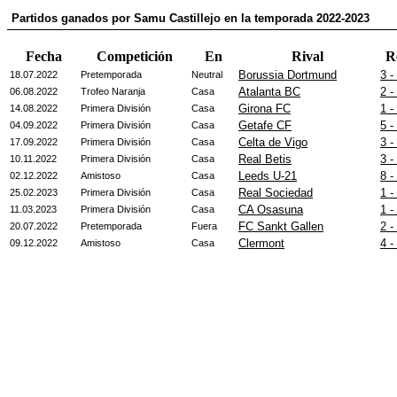
Partidos ganados por Samu Castillejo en la temporada 2022-2023
Fecha
Competición
En
Rival
R
Borussia Dortmund
3 -
18.07.2022
Pretemporada
Neutral
Atalanta BC
2 -
06.08.2022
Trofeo Naranja
Casa
Girona FC
1 -
14.08.2022
Primera División
Casa
Getafe CF
5 -
04.09.2022
Primera División
Casa
Celta de Vigo
3 -
17.09.2022
Primera División
Casa
Real Betis
3 -
10.11.2022
Primera División
Casa
Leeds U-21
8 -
02.12.2022
Amistoso
Casa
Real Sociedad
1 -
25.02.2023
Primera División
Casa
CA Osasuna
1 -
11.03.2023
Primera División
Casa
FC Sankt Gallen
2 -
20.07.2022
Pretemporada
Fuera
Clermont
4 -
09.12.2022
Amistoso
Casa