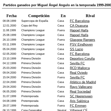
Partidos ganados por Miguel Ángel Angulo en la temporada 1999-200
Fecha
Competición
En
Rival
FC Barcelona
08.08.1999
Supercopa de España
Casa
CA Osasuna
12.01.2000
Copa del Rey
Casa
Hapoel Haifa
11.08.1999
Champions League
Fuera
Hapoel Haifa
25.08.1999
Champions League
Casa
Glasgow Rangers
26.10.1999
Champions League
Fuera
PSV Eindhoven
03.11.1999
Champions League
Casa
SS Lazio
05.04.2000
Champions League
Casa
FC Barcelona
02.05.2000
Champions League
Casa
Deportivo Coruña
23.10.1999
Primera División
Casa
Sevilla FC
04.12.1999
Primera División
Casa
RCD Mallorca
25.03.2000
Primera División
Casa
Real Oviedo
09.04.2000
Primera División
Casa
Sevilla FC
15.04.2000
Primera División
Fuera
Atlético de Madrid
22.04.2000
Primera División
Casa
Rayo Vallecano
29.04.2000
Primera División
Fuera
Real Sociedad
06.05.2000
Primera División
Casa
SC Heerenveen
31.07.1999
Pretemporada
Fuera
Aris Salónica
04.08.1999
Pretemporada
Casa
FC Emmen
28.07.1999
Pretemporada
Fuera
Villarreal CF
06.10.1999
Copa Generalitat
Neutral