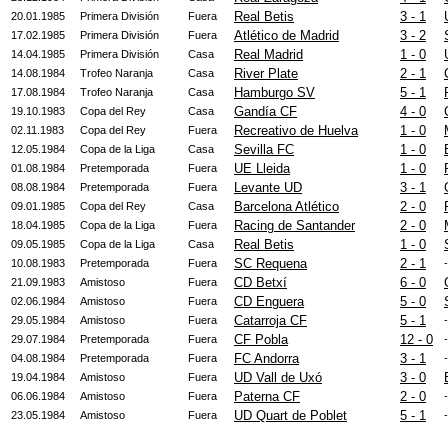
Real Betis
3 - 1
20.01.1985
Primera División
Fuera
Atlético de Madrid
3 - 2
17.02.1985
Primera División
Fuera
Real Madrid
1 - 0
14.04.1985
Primera División
Casa
River Plate
2 - 1
14.08.1984
Trofeo Naranja
Casa
Hamburgo SV
5 - 1
17.08.1984
Trofeo Naranja
Casa
Gandía CF
4 - 0
19.10.1983
Copa del Rey
Casa
Recreativo de Huelva
1 - 0
02.11.1983
Copa del Rey
Fuera
Sevilla FC
1 - 0
12.05.1984
Copa de la Liga
Casa
UE Lleida
1 - 0
01.08.1984
Pretemporada
Fuera
Levante UD
3 - 1
08.08.1984
Pretemporada
Fuera
Barcelona Atlético
2 - 0
09.01.1985
Copa del Rey
Casa
Racing de Santander
2 - 0
18.04.1985
Copa de la Liga
Fuera
Real Betis
1 - 0
09.05.1985
Copa de la Liga
Casa
SC Requena
2 - 1
10.08.1983
Pretemporada
Fuera
-
CD Betxí
6 - 0
21.09.1983
Amistoso
Fuera
CD Enguera
5 - 0
02.06.1984
Amistoso
Fuera
Catarroja CF
5 - 1
29.05.1984
Amistoso
Fuera
-
CF Pobla
12 - 0
29.07.1984
Pretemporada
Fuera
-
FC Andorra
3 - 1
04.08.1984
Pretemporada
Fuera
-
UD Vall de Uxó
3 - 0
19.04.1984
Amistoso
Fuera
Paterna CF
2 - 0
06.06.1984
Amistoso
Fuera
-
UD Quart de Poblet
5 - 1
23.05.1984
Amistoso
Fuera
-