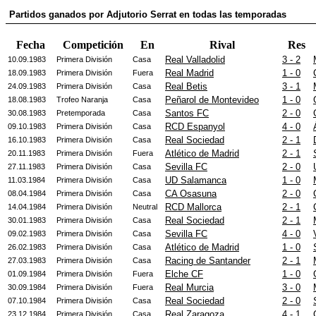
Partidos ganados por Adjutorio Serrat en todas las temporadas
Fecha
Competición
En
Rival
Res
Real Valladolid
3 - 2
10.09.1983
Primera División
Casa
Real Madrid
1 - 0
18.09.1983
Primera División
Fuera
Real Betis
3 - 1
24.09.1983
Primera División
Casa
Peñarol de Montevideo
1 - 0
18.08.1983
Trofeo Naranja
Casa
Santos FC
2 - 0
30.08.1983
Pretemporada
Casa
RCD Espanyol
4 - 0
09.10.1983
Primera División
Casa
Real Sociedad
2 - 1
16.10.1983
Primera División
Casa
Atlético de Madrid
2 - 1
20.11.1983
Primera División
Fuera
Sevilla FC
2 - 0
27.11.1983
Primera División
Casa
UD Salamanca
1 - 0
11.03.1984
Primera División
Casa
CA Osasuna
2 - 0
08.04.1984
Primera División
Casa
RCD Mallorca
2 - 1
14.04.1984
Primera División
Neutral
Real Sociedad
2 - 1
30.01.1983
Primera División
Casa
Sevilla FC
4 - 0
09.02.1983
Primera División
Casa
Atlético de Madrid
1 - 0
26.02.1983
Primera División
Casa
Racing de Santander
2 - 1
27.03.1983
Primera División
Casa
Elche CF
1 - 0
01.09.1984
Primera División
Fuera
Real Murcia
3 - 0
30.09.1984
Primera División
Fuera
Real Sociedad
2 - 0
07.10.1984
Primera División
Casa
Real Zaragoza
4 - 1
23.12.1984
Primera División
Casa