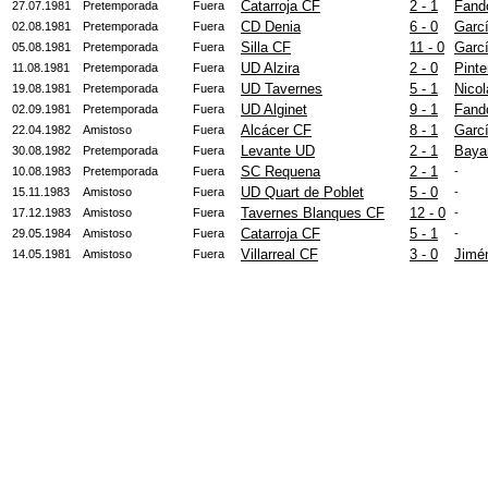
Catarroja CF
2 - 1
Fand
27.07.1981
Pretemporada
Fuera
CD Denia
6 - 0
Garcí
02.08.1981
Pretemporada
Fuera
Silla CF
11 - 0
Garcí
05.08.1981
Pretemporada
Fuera
UD Alzira
2 - 0
Pinte
11.08.1981
Pretemporada
Fuera
UD Tavernes
5 - 1
Nicol
19.08.1981
Pretemporada
Fuera
UD Alginet
9 - 1
Fand
02.09.1981
Pretemporada
Fuera
Alcácer CF
8 - 1
Garc
22.04.1982
Amistoso
Fuera
Levante UD
2 - 1
Bayar
30.08.1982
Pretemporada
Fuera
SC Requena
2 - 1
10.08.1983
Pretemporada
Fuera
-
UD Quart de Poblet
5 - 0
15.11.1983
Amistoso
Fuera
-
Tavernes Blanques CF
12 - 0
17.12.1983
Amistoso
Fuera
-
Catarroja CF
5 - 1
29.05.1984
Amistoso
Fuera
-
Villarreal CF
3 - 0
Jimé
14.05.1981
Amistoso
Fuera