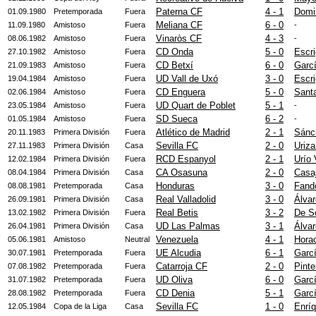
Paterna CF
4 - 1
Domi
01.09.1980
Pretemporada
Fuera
Meliana CF
6 - 0
11.09.1980
Amistoso
Fuera
-
Vinaròs CF
4 - 3
08.06.1982
Amistoso
Fuera
-
CD Onda
5 - 0
Escri
27.10.1982
Amistoso
Fuera
CD Betxí
6 - 0
Garcí
21.09.1983
Amistoso
Fuera
UD Vall de Uxó
3 - 0
Escri
19.04.1984
Amistoso
Fuera
CD Enguera
5 - 0
Santa
02.06.1984
Amistoso
Fuera
UD Quart de Poblet
5 - 1
23.05.1984
Amistoso
Fuera
-
SD Sueca
6 - 2
01.05.1984
Amistoso
Fuera
-
Atlético de Madrid
2 - 1
Sánc
20.11.1983
Primera División
Fuera
Sevilla FC
2 - 0
Uriza
27.11.1983
Primera División
Casa
RCD Espanyol
2 - 1
Urío
12.02.1984
Primera División
Fuera
CA Osasuna
2 - 0
Casa
08.04.1984
Primera División
Casa
Honduras
3 - 0
Fand
08.08.1981
Pretemporada
Casa
Real Valladolid
3 - 0
Álva
26.09.1981
Primera División
Casa
Real Betis
3 - 2
De S
13.02.1982
Primera División
Fuera
UD Las Palmas
3 - 1
Álva
26.04.1981
Primera División
Casa
Venezuela
4 - 1
Horac
05.06.1981
Amistoso
Neutral
UE Alcudia
6 - 1
Garcí
30.07.1981
Pretemporada
Fuera
Catarroja CF
2 - 0
Pinte
07.08.1982
Pretemporada
Fuera
UD Oliva
6 - 0
Garcí
31.07.1982
Pretemporada
Fuera
CD Denia
5 - 1
Garc
28.08.1982
Pretemporada
Fuera
Sevilla FC
1 - 0
Enríq
12.05.1984
Copa de la Liga
Casa