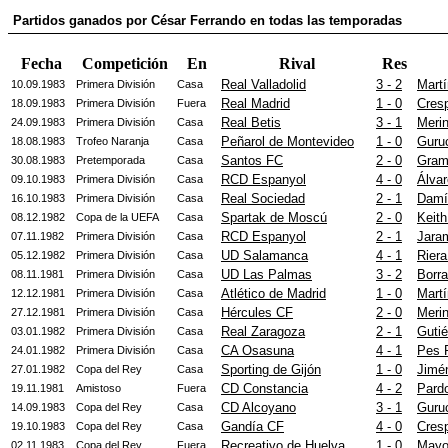
Partidos ganados por César Ferrando en todas las temporadas
Fecha
Competición
En
Rival
Res
Real Valladolid
3 - 2
Martí
10.09.1983
Primera División
Casa
Real Madrid
1 - 0
Cres
18.09.1983
Primera División
Fuera
Real Betis
3 - 1
Meri
24.09.1983
Primera División
Casa
Peñarol de Montevideo
1 - 0
Guru
18.08.1983
Trofeo Naranja
Casa
Santos FC
2 - 0
Gram
30.08.1983
Pretemporada
Casa
RCD Espanyol
4 - 0
Álva
09.10.1983
Primera División
Casa
Real Sociedad
2 - 1
Damí
16.10.1983
Primera División
Casa
Spartak de Moscú
2 - 0
Keith
08.12.1982
Copa de la UEFA
Casa
RCD Espanyol
2 - 1
Jaram
07.11.1982
Primera División
Casa
UD Salamanca
4 - 1
Riera
05.12.1982
Primera División
Casa
UD Las Palmas
3 - 2
Borra
08.11.1981
Primera División
Casa
Atlético de Madrid
1 - 0
Martí
12.12.1981
Primera División
Casa
Hércules CF
2 - 0
Meri
27.12.1981
Primera División
Casa
Real Zaragoza
2 - 1
Guti
03.01.1982
Primera División
Casa
CA Osasuna
4 - 1
Pes 
24.01.1982
Primera División
Casa
Sporting de Gijón
1 - 0
Jimé
27.01.1982
Copa del Rey
Casa
CD Constancia
4 - 2
Pard
19.11.1981
Amistoso
Fuera
CD Alcoyano
3 - 1
Guru
14.09.1983
Copa del Rey
Casa
Gandía CF
4 - 0
Cres
19.10.1983
Copa del Rey
Casa
Recreativo de Huelva
1 - 0
Mayor
02.11.1983
Copa del Rey
Fuera