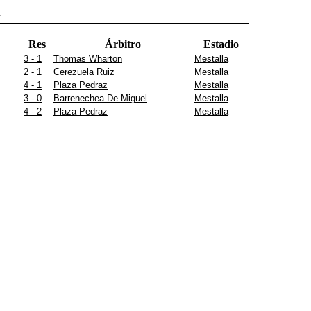
4
Res
Árbitro
Estadio
3 - 1
Thomas Wharton
Mestalla
2 - 1
Cerezuela Ruiz
Mestalla
4 - 1
Plaza Pedraz
Mestalla
3 - 0
Barrenechea De Miguel
Mestalla
4 - 2
Plaza Pedraz
Mestalla