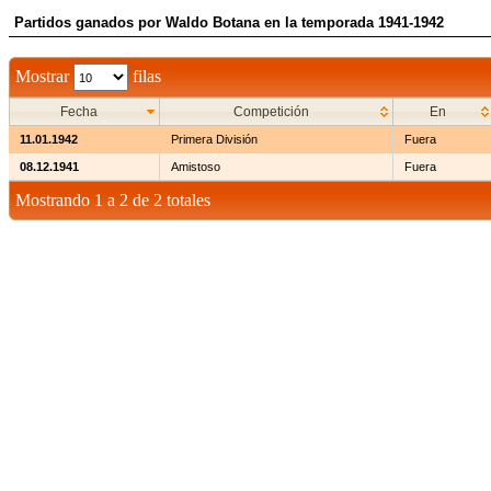
Partidos ganados por Waldo Botana en la temporada 1941-1942
Mostrar
filas
Fecha
Competición
En
11.01.1942
Primera División
Fuera
08.12.1941
Amistoso
Fuera
Mostrando 1 a 2 de 2 totales