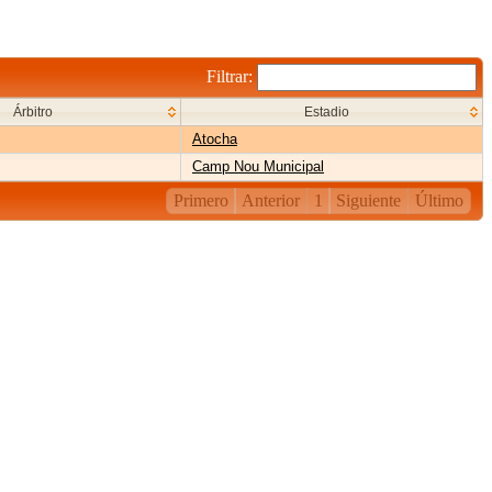
Filtrar:
Árbitro
Estadio
Atocha
Camp Nou Municipal
Primero
Anterior
1
Siguiente
Último