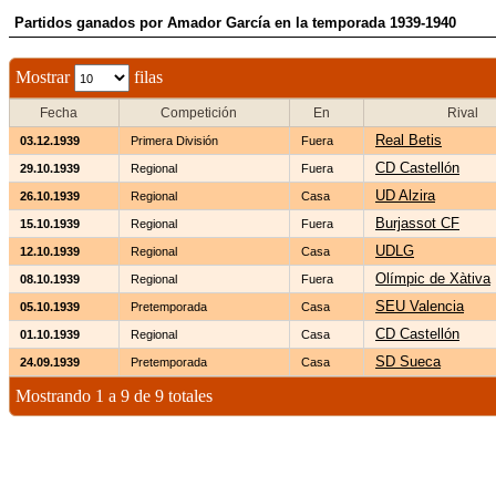
Partidos ganados por Amador García en la temporada 1939-1940
Mostrar
filas
Fecha
Competición
En
Rival
Real Betis
03.12.1939
Primera División
Fuera
CD Castellón
29.10.1939
Regional
Fuera
UD Alzira
26.10.1939
Regional
Casa
Burjassot CF
15.10.1939
Regional
Fuera
UDLG
12.10.1939
Regional
Casa
Olímpic de Xàtiva
08.10.1939
Regional
Fuera
SEU Valencia
05.10.1939
Pretemporada
Casa
CD Castellón
01.10.1939
Regional
Casa
SD Sueca
24.09.1939
Pretemporada
Casa
Mostrando 1 a 9 de 9 totales