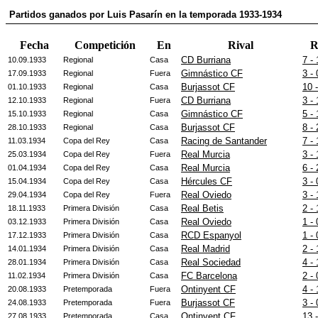
Partidos ganados por Luis Pasarín en la temporada 1933-1934
Fecha
Competición
En
Rival
R
CD Burriana
7 - 
10.09.1933
Regional
Casa
Gimnástico CF
3 - 
17.09.1933
Regional
Fuera
Burjassot CF
10 -
01.10.1933
Regional
Casa
CD Burriana
3 - 
12.10.1933
Regional
Fuera
Gimnástico CF
5 - 
15.10.1933
Regional
Casa
Burjassot CF
8 - 
28.10.1933
Regional
Casa
Racing de Santander
7 - 
11.03.1934
Copa del Rey
Casa
Real Murcia
3 - 
25.03.1934
Copa del Rey
Fuera
Real Murcia
6 - 
01.04.1934
Copa del Rey
Casa
Hércules CF
3 - 
15.04.1934
Copa del Rey
Casa
Real Oviedo
3 - 
29.04.1934
Copa del Rey
Fuera
Real Betis
2 - 
18.11.1933
Primera División
Casa
Real Oviedo
1 - 
03.12.1933
Primera División
Casa
RCD Espanyol
1 - 
17.12.1933
Primera División
Casa
Real Madrid
2 - 
14.01.1934
Primera División
Casa
Real Sociedad
4 - 
28.01.1934
Primera División
Casa
FC Barcelona
2 - 
11.02.1934
Primera División
Casa
Ontinyent CF
4 - 
20.08.1933
Pretemporada
Fuera
Burjassot CF
3 - 
24.08.1933
Pretemporada
Fuera
Ontinyent CF
13 -
27.08.1933
Pretemporada
Casa