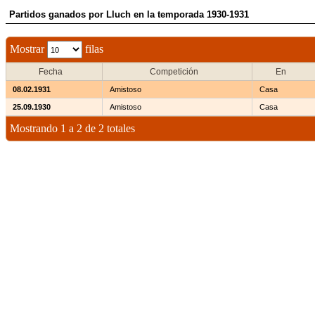
Partidos ganados por Lluch en la temporada 1930-1931
Mostrar
filas
Fecha
Competición
En
08.02.1931
Amistoso
Casa
25.09.1930
Amistoso
Casa
Mostrando 1 a 2 de 2 totales