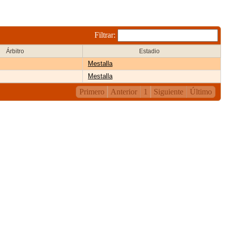
Filtrar:
Árbitro
Estadio
Mestalla
Mestalla
Primero
Anterior
1
Siguiente
Último