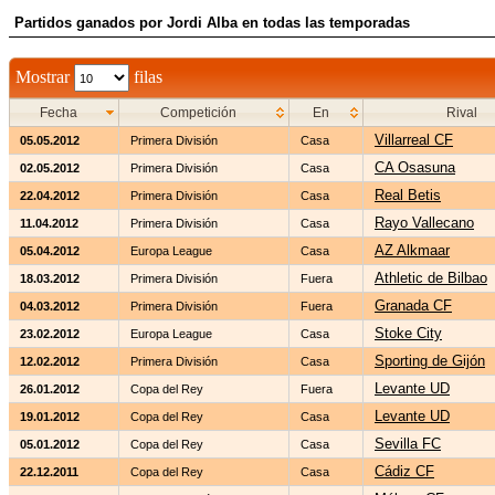
Partidos ganados por Jordi Alba en todas las temporadas
Mostrar
filas
Fecha
Competición
En
Rival
Villarreal CF
05.05.2012
Primera División
Casa
CA Osasuna
02.05.2012
Primera División
Casa
Real Betis
22.04.2012
Primera División
Casa
Rayo Vallecano
11.04.2012
Primera División
Casa
AZ Alkmaar
05.04.2012
Europa League
Casa
Athletic de Bilbao
18.03.2012
Primera División
Fuera
Granada CF
04.03.2012
Primera División
Fuera
Stoke City
23.02.2012
Europa League
Casa
Sporting de Gijón
12.02.2012
Primera División
Casa
Levante UD
26.01.2012
Copa del Rey
Fuera
Levante UD
19.01.2012
Copa del Rey
Casa
Sevilla FC
05.01.2012
Copa del Rey
Casa
Cádiz CF
22.12.2011
Copa del Rey
Casa