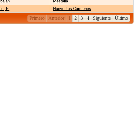
balán
Mestalla
es, F.
Nuevo Los Cármenes
Primero
Anterior
1
2
3
4
Siguiente
Último