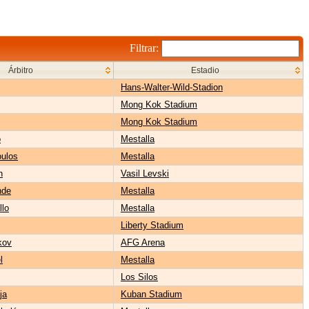
Filtrar:
Árbitro
Estadio
Hans-Walter-Wild-Stadion
Mong Kok Stadium
Mong Kok Stadium
o
Mestalla
oulos
Mestalla
n
Vasil Levski
nde
Mestalla
llo
Mestalla
Liberty Stadium
kov
AFG Arena
l
Mestalla
Los Silos
ja
Kuban Stadium