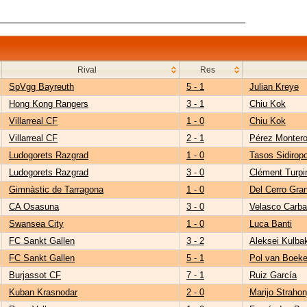
Rival
Res
SpVgg Bayreuth
5 - 1
Julian Kreye
Hong Kong Rangers
3 - 1
Chiu Kok
Villarreal CF
1 - 0
Chiu Kok
Villarreal CF
2 - 1
Pérez Monter
Ludogorets Razgrad
1 - 0
Tasos Sidirop
Ludogorets Razgrad
3 - 0
Clément Turpi
Gimnàstic de Tarragona
1 - 0
Del Cerro Gra
CA Osasuna
3 - 0
Velasco Carba
Swansea City
1 - 0
Luca Banti
FC Sankt Gallen
3 - 2
Aleksei Kulba
FC Sankt Gallen
5 - 1
Pol van Boeke
Burjassot CF
7 - 1
Ruiz García
Kuban Krasnodar
2 - 0
Marijo Strahon