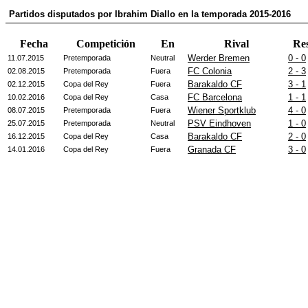
Partidos disputados por Ibrahim Diallo en la temporada 2015-2016
Fecha
Competición
En
Rival
Re
Werder Bremen
0 - 0
11.07.2015
Pretemporada
Neutral
FC Colonia
2 - 3
02.08.2015
Pretemporada
Fuera
Barakaldo CF
3 - 1
02.12.2015
Copa del Rey
Fuera
FC Barcelona
1 - 1
10.02.2016
Copa del Rey
Casa
Wiener Sportklub
4 - 0
08.07.2015
Pretemporada
Fuera
PSV Eindhoven
1 - 0
25.07.2015
Pretemporada
Neutral
Barakaldo CF
2 - 0
16.12.2015
Copa del Rey
Casa
Granada CF
3 - 0
14.01.2016
Copa del Rey
Fuera