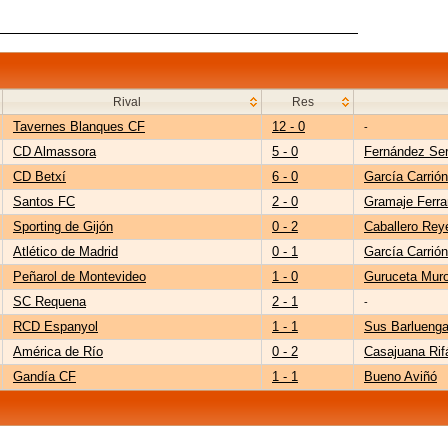
Rival
Res
Tavernes Blanques CF
12 - 0
-
CD Almassora
5 - 0
Fernández Se
CD Betxí
6 - 0
García Carrión
Santos FC
2 - 0
Gramaje Ferr
Sporting de Gijón
0 - 2
Caballero Rey
Atlético de Madrid
0 - 1
García Carrión
Peñarol de Montevideo
1 - 0
Guruceta Mur
SC Requena
2 - 1
-
RCD Espanyol
1 - 1
Sus Barlueng
América de Río
0 - 2
Casajuana Rif
Gandía CF
1 - 1
Bueno Aviñó