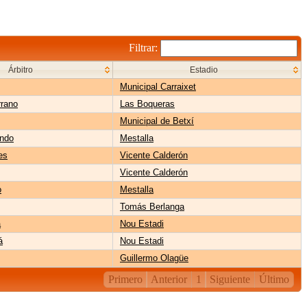
Filtrar:
Árbitro
Estadio
Municipal Carraixet
rrano
Las Boqueras
Municipal de Betxí
ando
Mestalla
es
Vicente Calderón
Vicente Calderón
o
Mestalla
Tomás Berlanga
a
Nou Estadi
á
Nou Estadi
Guillermo Olagüe
Primero
Anterior
1
Siguiente
Último