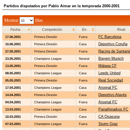
Partidos disputados por Pablo Aimar en la temporada 2000-2001
Mostrar
filas
Fecha
Competición
En
Rival
FC Barcelona
17.06.2001
Primera División
Fuera
Deportivo Coruña
10.06.2001
Primera División
Casa
Racing de Santand
27.05.2001
Primera División
Fuera
Bayern Munich
23.05.2001
Champions League
Neutral
Málaga CF
13.05.2001
Primera División
Fuera
Leeds United
08.05.2001
Champions League
Casa
Real Sociedad
05.05.2001
Primera División
Fuera
Arsenal FC
17.04.2001
Champions League
Casa
Deportivo Alavés
14.04.2001
Primera División
Casa
Arsenal FC
04.04.2001
Champions League
Fuera
Panathinaikos FC
13.03.2001
Champions League
Casa
CA Osasuna
10.03.2001
Primera División
Casa
Sturm Graz
07.03.2001
Champions League
Fuera