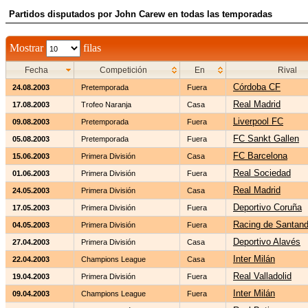
Partidos disputados por John Carew en todas las temporadas
Mostrar
filas
Fecha
Competición
En
Rival
Córdoba CF
24.08.2003
Pretemporada
Fuera
Real Madrid
17.08.2003
Trofeo Naranja
Casa
Liverpool FC
09.08.2003
Pretemporada
Fuera
FC Sankt Gallen
05.08.2003
Pretemporada
Fuera
FC Barcelona
15.06.2003
Primera División
Casa
Real Sociedad
01.06.2003
Primera División
Fuera
Real Madrid
24.05.2003
Primera División
Casa
Deportivo Coruña
17.05.2003
Primera División
Fuera
Racing de Santand
04.05.2003
Primera División
Fuera
Deportivo Alavés
27.04.2003
Primera División
Casa
Inter Milán
22.04.2003
Champions League
Casa
Real Valladolid
19.04.2003
Primera División
Fuera
Inter Milán
09.04.2003
Champions League
Fuera