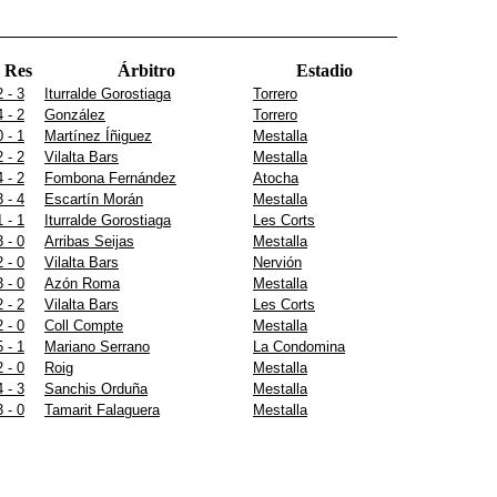
Res
Árbitro
Estadio
2 - 3
Iturralde Gorostiaga
Torrero
4 - 2
González
Torrero
0 - 1
Martínez Íñiguez
Mestalla
2 - 2
Vilalta Bars
Mestalla
4 - 2
Fombona Fernández
Atocha
3 - 4
Escartín Morán
Mestalla
1 - 1
Iturralde Gorostiaga
Les Corts
3 - 0
Arribas Seijas
Mestalla
2 - 0
Vilalta Bars
Nervión
3 - 0
Azón Roma
Mestalla
2 - 2
Vilalta Bars
Les Corts
2 - 0
Coll Compte
Mestalla
5 - 1
Mariano Serrano
La Condomina
2 - 0
Roig
Mestalla
4 - 3
Sanchis Orduña
Mestalla
3 - 0
Tamarit Falaguera
Mestalla