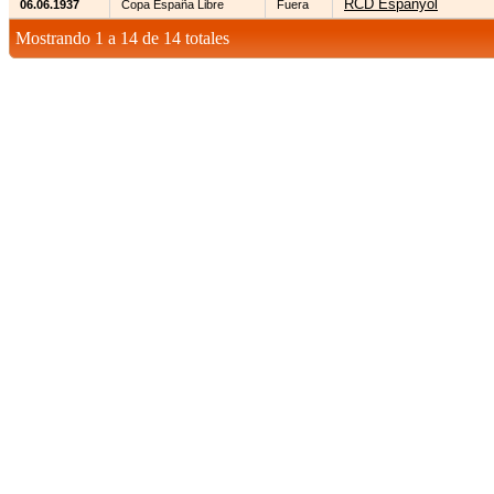
RCD Espanyol
06.06.1937
Copa España Libre
Fuera
Mostrando 1 a 14 de 14 totales