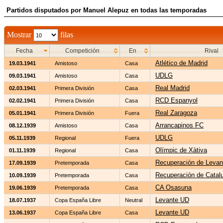
Partidos disputados por Manuel Alepuz en todas las temporadas
Mostrar
filas
Fecha
Competición
En
Rival
Atlético de Madrid
19.03.1941
Amistoso
Casa
UDLG
09.03.1941
Amistoso
Casa
Real Madrid
02.03.1941
Primera División
Casa
RCD Espanyol
02.02.1941
Primera División
Casa
Real Zaragoza
05.01.1941
Primera División
Fuera
Arrancapinos FC
08.12.1939
Amistoso
Casa
UDLG
05.11.1939
Regional
Fuera
Olímpic de Xàtiva
01.11.1939
Regional
Casa
Recuperación de Levan
17.09.1939
Pretemporada
Casa
Recuperación de Catal
10.09.1939
Pretemporada
Casa
CA Osasuna
19.06.1939
Pretemporada
Casa
Levante UD
18.07.1937
Copa España Libre
Neutral
Levante UD
13.06.1937
Copa España Libre
Casa