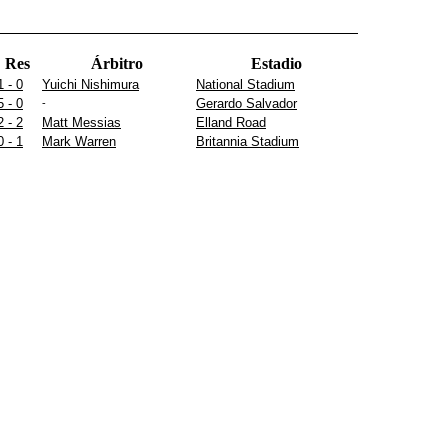
Res
Árbitro
Estadio
1 - 0
Yuichi Nishimura
National Stadium
5 - 0
Gerardo Salvador
-
2 - 2
Matt Messias
Elland Road
0 - 1
Mark Warren
Britannia Stadium