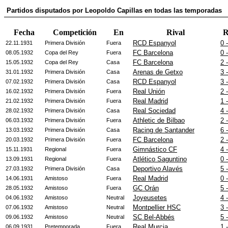
Partidos disputados por Leopoldo Capillas en todas las temporadas
Fecha
Competición
En
Rival
R
RCD Espanyol
0 
22.11.1931
Primera División
Fuera
FC Barcelona
0 
08.05.1932
Copa del Rey
Fuera
FC Barcelona
2 
15.05.1932
Copa del Rey
Casa
Arenas de Getxo
3 
31.01.1932
Primera División
Casa
RCD Espanyol
3 
07.02.1932
Primera División
Casa
Real Unión
2 
16.02.1932
Primera División
Fuera
Real Madrid
1 
21.02.1932
Primera División
Fuera
Real Sociedad
4 
28.02.1932
Primera División
Casa
Athletic de Bilbao
2 
06.03.1932
Primera División
Fuera
Racing de Santander
6 
13.03.1932
Primera División
Casa
FC Barcelona
2 
20.03.1932
Primera División
Fuera
Gimnástico CF
4 
15.11.1931
Regional
Fuera
Atlético Saguntino
0 
13.09.1931
Regional
Fuera
Deportivo Alavés
5 
27.03.1932
Primera División
Casa
Real Madrid
0 
14.06.1931
Amistoso
Fuera
GC Orán
5 
28.05.1932
Amistoso
Fuera
Joyeusetes
4 
04.06.1932
Amistoso
Neutral
Montpellier HSC
3 
07.06.1932
Amistoso
Neutral
SC Bel-Abbés
5 
09.06.1932
Amistoso
Neutral
Real Murcia
1 
06.09.1931
Pretemporada
Fuera