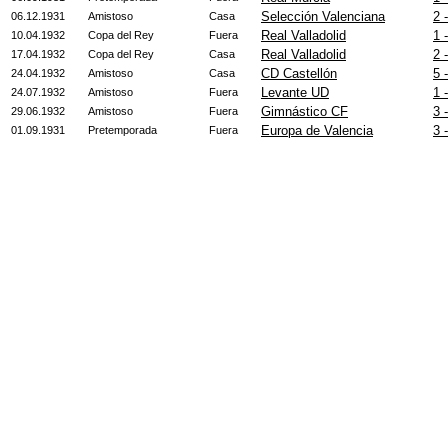
Selección Valenciana
2 
06.12.1931
Amistoso
Casa
Real Valladolid
1 
10.04.1932
Copa del Rey
Fuera
Real Valladolid
2 
17.04.1932
Copa del Rey
Casa
CD Castellón
5 
24.04.1932
Amistoso
Casa
Levante UD
1 
24.07.1932
Amistoso
Fuera
Gimnástico CF
3 
29.06.1932
Amistoso
Fuera
Europa de Valencia
3 
01.09.1931
Pretemporada
Fuera