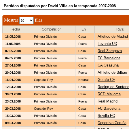
Partidos disputados por David Villa en la temporada 2007-2008
Mostrar
filas
Fecha
Competición
En
Rival
Atlético de Madrid
18.05.2008
Primera División
Casa
Levante UD
11.05.2008
Primera División
Fuera
Real Zaragoza
07.05.2008
Primera División
Casa
FC Barcelona
04.05.2008
Primera División
Fuera
CA Osasuna
27.04.2008
Primera División
Casa
Athletic de Bilbao
20.04.2008
Primera División
Fuera
Getafe CF
16.04.2008
Copa del Rey
Neutral
Racing de Santand
12.04.2008
Primera División
Casa
RCD Mallorca
30.03.2008
Primera División
Casa
Real Madrid
23.03.2008
Primera División
Fuera
FC Barcelona
20.03.2008
Copa del Rey
Casa
Sevilla FC
15.03.2008
Primera División
Casa
Deportivo Coruña
09.03.2008
Primera División
Casa