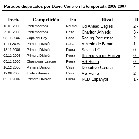
Partidos disputados por David Cerra en la temporada 2006-2007
Fecha
Competición
En
Rival
R
Go Ahead Eagles
2 -
16.07.2006
Pretemporada
Neutral
Charlton Athletic
3 -
29.07.2006
Pretemporada
Casa
Racing Portuense
2 -
08.11.2006
Copa del Rey
Casa
Athletic de Bilbao
1 -
11.11.2006
Primera División
Casa
Sevilla FC
0 -
18.11.2006
Primera División
Fuera
Recreativo de Huelva
0 -
02.12.2006
Primera División
Fuera
AS Roma
0 -
05.12.2006
Champions League
Fuera
Deportivo Coruña
4 -
10.12.2006
Primera División
Casa
AS Roma
2 -
12.08.2006
Trofeo Naranja
Casa
RCD Espanyol
1 -
05.11.2006
Primera División
Fuera