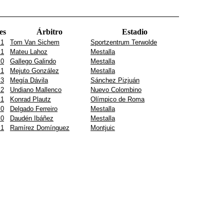
es
Árbitro
Estadio
 1
Tom Van Sichem
Sportzentrum Terwolde
 1
Mateu Lahoz
Mestalla
 0
Gallego Galindo
Mestalla
 1
Mejuto González
Mestalla
 3
Megía Dávila
Sánchez Pizjuán
 2
Undiano Mallenco
Nuevo Colombino
 1
Konrad Plautz
Olímpico de Roma
 0
Delgado Ferreiro
Mestalla
 0
Daudén Ibáñez
Mestalla
 1
Ramírez Domínguez
Montjuic