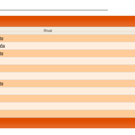
Rival
te
uña
te
te