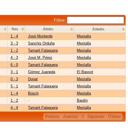
Filtrar:
Res
Árbitro
Estadio
1 - 4
José Monterde
Mestalla
3 - 3
Sanchis Orduña
Mestalla
1 - 2
Tamarit Falaguera
Mestalla
4 - 3
José M. Pérez
Mestalla
6 - 0
Tamarit Falaguera
Mestalla
3 - 1
Gómez Juaneda
El Bassot
0 - 3
Donat
Mestalla
5 - 1
Tamarit Falaguera
Mestalla
1 - 4
Bosch
Mestalla
1 - 2
Bardín
-
4 - 4
Tamarit Falaguera
Mestalla
Primero
Anterior
1
Siguiente
Último