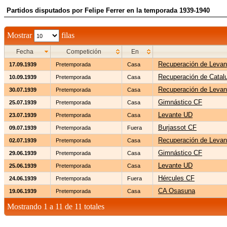
Partidos disputados por Felipe Ferrer en la temporada 1939-1940
Mostrar
filas
Fecha
Competición
En
Recuperación de Levan
17.09.1939
Pretemporada
Casa
Recuperación de Catal
10.09.1939
Pretemporada
Casa
Recuperación de Levan
30.07.1939
Pretemporada
Casa
Gimnástico CF
25.07.1939
Pretemporada
Casa
Levante UD
23.07.1939
Pretemporada
Casa
Burjassot CF
09.07.1939
Pretemporada
Fuera
Recuperación de Levan
02.07.1939
Pretemporada
Casa
Gimnástico CF
29.06.1939
Pretemporada
Casa
Levante UD
25.06.1939
Pretemporada
Casa
Hércules CF
24.06.1939
Pretemporada
Fuera
CA Osasuna
19.06.1939
Pretemporada
Casa
Mostrando 1 a 11 de 11 totales