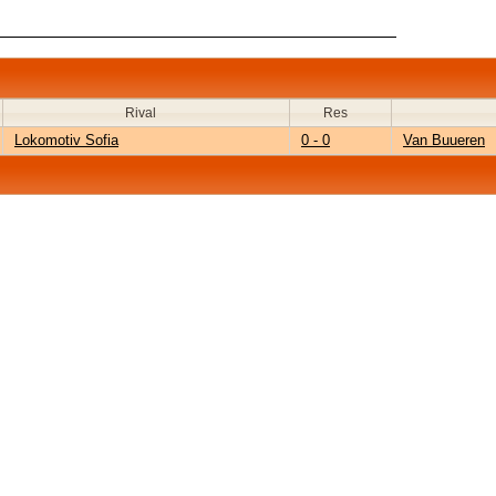
Rival
Res
Lokomotiv Sofia
0 - 0
Van Buueren