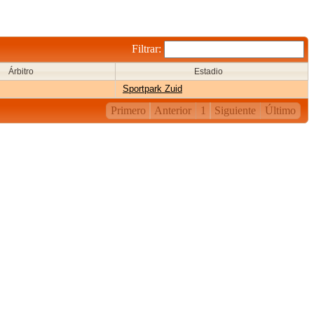
Filtrar:
Árbitro
Estadio
Sportpark Zuid
Primero
Anterior
1
Siguiente
Último