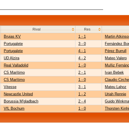
Rival
Res
Brujas KV
1 - 1
Martin Atkinso
Portugalete
3 - 0
Fernández Bor
Portugalete
4 - 1
Pérez Burrull
UD Alzira
4 - 2
Mateo Valero
Real Valladolid
1 - 0
Muñiz Fernán
CS Marítimo
2 - 1
Ivan Bebek
CS Marítimo
1 - 0
Claudio Cirche
Vitesse
3 - 1
Mateu Lahoz
Newcastle United
1 - 2
Uriah Rennie
Borussia M'gladbach
2 - 4
Guido Winkm
VfL Bochum
1 - 0
Thorsten Kinh