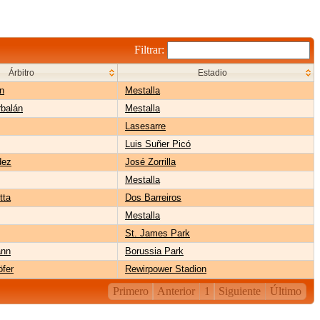
Filtrar:
Árbitro
Estadio
n
Mestalla
balán
Mestalla
Lasesarre
Luis Suñer Picó
dez
José Zorrilla
Mestalla
tta
Dos Barreiros
Mestalla
St. James Park
ann
Borussia Park
öfer
Rewirpower Stadion
Primero
Anterior
1
Siguiente
Último