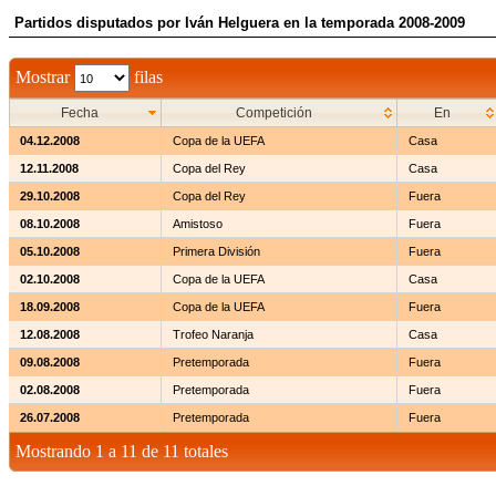
Partidos disputados por Iván Helguera en la temporada 2008-2009
Mostrar
filas
Fecha
Competición
En
04.12.2008
Copa de la UEFA
Casa
12.11.2008
Copa del Rey
Casa
29.10.2008
Copa del Rey
Fuera
08.10.2008
Amistoso
Fuera
05.10.2008
Primera División
Fuera
02.10.2008
Copa de la UEFA
Casa
18.09.2008
Copa de la UEFA
Fuera
12.08.2008
Trofeo Naranja
Casa
09.08.2008
Pretemporada
Fuera
02.08.2008
Pretemporada
Fuera
26.07.2008
Pretemporada
Fuera
Mostrando 1 a 11 de 11 totales