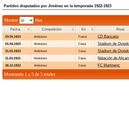
Partidos disputados por Jiménez en la temporada 1922-1923
Mostrar
filas
Fecha
Competición
En
Rival
CD Bancario
03.04.1923
Amistoso
Fuera
Stadium de Ovied
01.04.1923
Amistoso
Casa
Stadium de Ovied
31.03.1923
Amistoso
Casa
Natación de Alican
11.03.1923
Amistoso
Casa
FC Martinenc
26.12.1922
Amistoso
Casa
Mostrando 1 a 5 de 5 totales