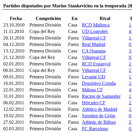
Partidos disputados por Marius Stankevicius en la temporada 2
Fecha
Competición
En
Rival
23.10.2010
Primera División
Casa
RCD Mallorca
1
11.11.2010
Copa del Rey
Casa
UD Logroñés
4
20.11.2010
Primera División
Fuera
Villarreal CF
1
04.12.2010
Primera División
Fuera
Real Madrid
0
13.12.2010
Primera División
Casa
CA Osasuna
3
21.12.2010
Copa del Rey
Casa
Villarreal CF
0
02.01.2011
Primera División
Casa
RCD Espanyol
2
06.01.2011
Copa del Rey
Fuera
Villarreal CF
2
09.01.2011
Primera División
Fuera
Levante UD
1
16.01.2011
Primera División
Casa
Deportivo Coruña
2
22.01.2011
Primera División
Casa
Málaga CF
4
31.01.2011
Primera División
Fuera
Racing de Santander
1
06.02.2011
Primera División
Casa
Hércules CF
2
12.02.2011
Primera División
Fuera
Atlético de Madrid
2
19.02.2011
Primera División
Casa
Sporting de Gijón
0
27.02.2011
Primera División
Fuera
Athletic de Bilbao
2
02.03.2011
Primera División
Casa
FC Barcelona
0