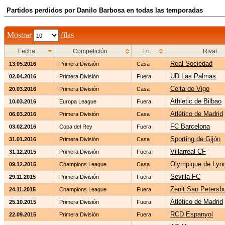
Partidos perdidos por Danilo Barbosa en todas las temporadas
Mostrar
filas
Fecha
Competición
En
Rival
Real Sociedad
13.05.2016
Primera División
Casa
UD Las Palmas
02.04.2016
Primera División
Fuera
Celta de Vigo
20.03.2016
Primera División
Casa
Athletic de Bilbao
10.03.2016
Europa League
Fuera
Atlético de Madrid
06.03.2016
Primera División
Casa
FC Barcelona
03.02.2016
Copa del Rey
Fuera
Sporting de Gijón
31.01.2016
Primera División
Casa
Villarreal CF
31.12.2015
Primera División
Fuera
Olympique de Lyo
09.12.2015
Champions League
Casa
Sevilla FC
29.11.2015
Primera División
Fuera
Zenit San Petersb
24.11.2015
Champions League
Fuera
Atlético de Madrid
25.10.2015
Primera División
Fuera
RCD Espanyol
22.09.2015
Primera División
Fuera