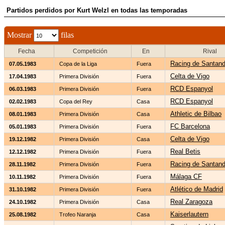
Partidos perdidos por Kurt Welzl en todas las temporadas
Mostrar
filas
Fecha
Competición
En
Rival
Racing de Santand
07.05.1983
Copa de la Liga
Fuera
Celta de Vigo
17.04.1983
Primera División
Fuera
RCD Espanyol
06.03.1983
Primera División
Fuera
RCD Espanyol
02.02.1983
Copa del Rey
Casa
Athletic de Bilbao
08.01.1983
Primera División
Casa
FC Barcelona
05.01.1983
Primera División
Fuera
Celta de Vigo
19.12.1982
Primera División
Casa
Real Betis
12.12.1982
Primera División
Fuera
Racing de Santand
28.11.1982
Primera División
Fuera
Málaga CF
10.11.1982
Primera División
Fuera
Atlético de Madrid
31.10.1982
Primera División
Fuera
Real Zaragoza
24.10.1982
Primera División
Casa
Kaiserlautern
25.08.1982
Trofeo Naranja
Casa