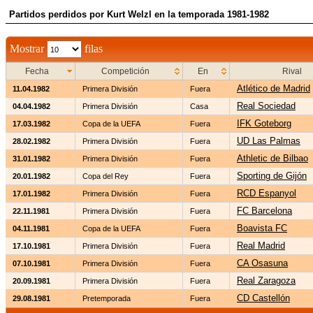
Partidos perdidos por Kurt Welzl en la temporada 1981-1982
Mostrar
filas
Fecha
Competición
En
Rival
Atlético de Madrid
11.04.1982
Primera División
Fuera
Real Sociedad
04.04.1982
Primera División
Casa
IFK Goteborg
17.03.1982
Copa de la UEFA
Fuera
UD Las Palmas
28.02.1982
Primera División
Fuera
Athletic de Bilbao
31.01.1982
Primera División
Fuera
Sporting de Gijón
20.01.1982
Copa del Rey
Fuera
RCD Espanyol
17.01.1982
Primera División
Fuera
FC Barcelona
22.11.1981
Primera División
Fuera
Boavista FC
04.11.1981
Copa de la UEFA
Fuera
Real Madrid
17.10.1981
Primera División
Fuera
CA Osasuna
07.10.1981
Primera División
Fuera
Real Zaragoza
20.09.1981
Primera División
Fuera
CD Castellón
29.08.1981
Pretemporada
Fuera