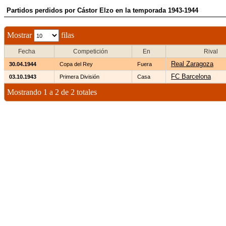
Partidos perdidos por Cástor Elzo en la temporada 1943-1944
Mostrar
filas
Fecha
Competición
En
Rival
Real Zaragoza
30.04.1944
Copa del Rey
Fuera
FC Barcelona
03.10.1943
Primera División
Casa
Mostrando 1 a 2 de 2 totales