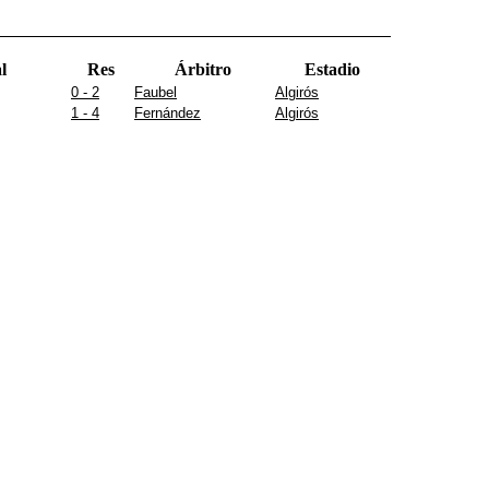
l
Res
Árbitro
Estadio
0 - 2
Faubel
Algirós
1 - 4
Fernández
Algirós