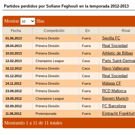
Partidos perdidos por Sofiane Feghouli en la temporada 2012-2013
Mostrar
filas
Fecha
Competición
En
Rival
Sevilla FC
01.06.2013
Primera División
Fuera
Real Sociedad
28.04.2013
Primera División
Fuera
Athletic de Bilbao
10.03.2013
Primera División
Fuera
Paris Saint-Germa
12.02.2013
Champions League
Casa
Rayo Vallecano
16.12.2012
Primera División
Casa
Real Sociedad
01.12.2012
Primera División
Casa
Málaga CF
24.11.2012
Primera División
Fuera
RCD Mallorca
23.09.2012
Primera División
Fuera
Bayern Munich
19.09.2012
Champions League
Fuera
FC Barcelona
02.09.2012
Primera División
Fuera
Eintracht Frankfurt
11.08.2012
Pretemporada
Fuera
Mostrando 1 a 11 de 11 totales