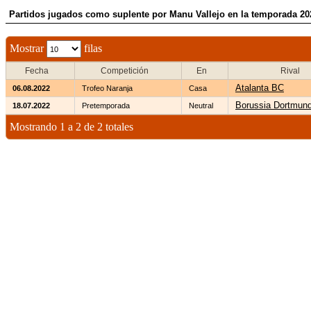
Partidos jugados como suplente por Manu Vallejo en la temporada 20
Mostrar
filas
Fecha
Competición
En
Rival
Atalanta BC
06.08.2022
Trofeo Naranja
Casa
Borussia Dortmun
18.07.2022
Pretemporada
Neutral
Mostrando 1 a 2 de 2 totales