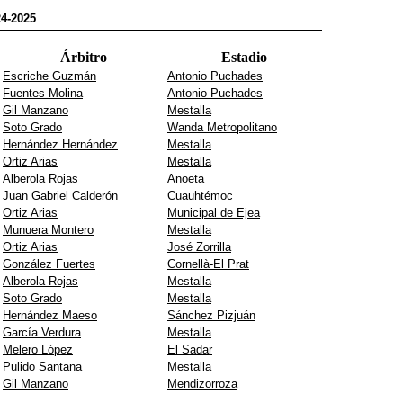
24-2025
Árbitro
Estadio
Escriche Guzmán
Antonio Puchades
Fuentes Molina
Antonio Puchades
Gil Manzano
Mestalla
Soto Grado
Wanda Metropolitano
Hernández Hernández
Mestalla
Ortiz Arias
Mestalla
Alberola Rojas
Anoeta
Juan Gabriel Calderón
Cuauhtémoc
Ortiz Arias
Municipal de Ejea
Munuera Montero
Mestalla
Ortiz Arias
José Zorrilla
González Fuertes
Cornellà-El Prat
Alberola Rojas
Mestalla
Soto Grado
Mestalla
Hernández Maeso
Sánchez Pizjuán
García Verdura
Mestalla
Melero López
El Sadar
Pulido Santana
Mestalla
Gil Manzano
Mendizorroza