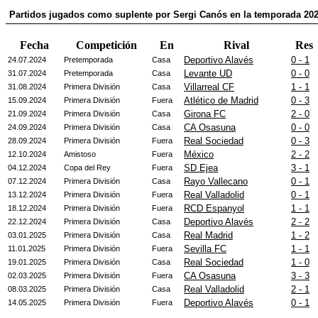
Partidos jugados como suplente por Sergi Canós en la temporada 20
Fecha
Competición
En
Rival
Res
Deportivo Alavés
0 - 1
24.07.2024
Pretemporada
Casa
Levante UD
0 - 0
31.07.2024
Pretemporada
Casa
Villarreal CF
1 - 1
31.08.2024
Primera División
Casa
Atlético de Madrid
0 - 3
15.09.2024
Primera División
Fuera
Girona FC
2 - 0
21.09.2024
Primera División
Casa
CA Osasuna
0 - 0
24.09.2024
Primera División
Casa
Real Sociedad
0 - 3
28.09.2024
Primera División
Fuera
México
2 - 2
12.10.2024
Amistoso
Fuera
SD Ejea
3 - 1
04.12.2024
Copa del Rey
Fuera
Rayo Vallecano
0 - 1
07.12.2024
Primera División
Casa
Real Valladolid
0 - 1
13.12.2024
Primera División
Fuera
RCD Espanyol
1 - 1
18.12.2024
Primera División
Fuera
Deportivo Alavés
2 - 2
22.12.2024
Primera División
Casa
Real Madrid
1 - 2
03.01.2025
Primera División
Casa
Sevilla FC
1 - 1
11.01.2025
Primera División
Fuera
Real Sociedad
1 - 0
19.01.2025
Primera División
Casa
CA Osasuna
3 - 3
02.03.2025
Primera División
Fuera
Real Valladolid
2 - 1
08.03.2025
Primera División
Casa
Deportivo Alavés
0 - 1
14.05.2025
Primera División
Fuera