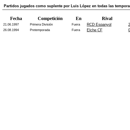
Partidos jugados como suplente por Luis López en todas las tempor
Fecha
Competición
En
Rival
RCD Espanyol
2
21.06.1997
Primera División
Fuera
Elche CF
0
26.08.1994
Pretemporada
Fuera