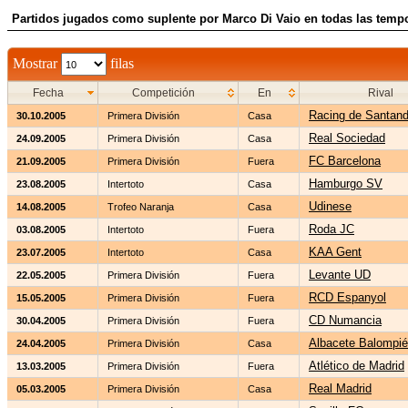
Partidos jugados como suplente por Marco Di Vaio en todas las temp
Mostrar
filas
Fecha
Competición
En
Rival
Racing de Santand
30.10.2005
Primera División
Casa
Real Sociedad
24.09.2005
Primera División
Casa
FC Barcelona
21.09.2005
Primera División
Fuera
Hamburgo SV
23.08.2005
Intertoto
Casa
Udinese
14.08.2005
Trofeo Naranja
Casa
Roda JC
03.08.2005
Intertoto
Fuera
KAA Gent
23.07.2005
Intertoto
Casa
Levante UD
22.05.2005
Primera División
Fuera
RCD Espanyol
15.05.2005
Primera División
Fuera
CD Numancia
30.04.2005
Primera División
Fuera
Albacete Balompié
24.04.2005
Primera División
Casa
Atlético de Madrid
13.03.2005
Primera División
Fuera
Real Madrid
05.03.2005
Primera División
Casa