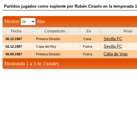
Partidos jugados como suplente por Rubén Ciraolo en la temporada 
Mostrar
filas
Fecha
Competición
En
Rival
Sevilla FC
06.12.1987
Primera División
Casa
Sevilla FC
02.12.1987
Copa del Rey
Fuera
Celta de Vigo
06.09.1987
Primera División
Fuera
Mostrando 1 a 3 de 3 totales