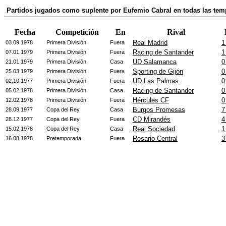
Partidos jugados como suplente por Eufemio Cabral en todas las te
Fecha
Competición
En
Rival
Real Madrid
1
03.09.1978
Primera División
Fuera
Racing de Santander
1
07.01.1979
Primera División
Fuera
UD Salamanca
0
21.01.1979
Primera División
Casa
Sporting de Gijón
0
25.03.1979
Primera División
Fuera
UD Las Palmas
0
02.10.1977
Primera División
Fuera
Racing de Santander
0
05.02.1978
Primera División
Casa
Hércules CF
0
12.02.1978
Primera División
Fuera
Burgos Promesas
7
28.09.1977
Copa del Rey
Casa
CD Mirandés
4
28.12.1977
Copa del Rey
Fuera
Real Sociedad
1
15.02.1978
Copa del Rey
Casa
Rosario Central
3
16.08.1978
Pretemporada
Fuera